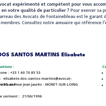
avocat expérimenté et compétent pour vous accom
 en votre qualité de particulier ?
Pour exercer sa p
 Barreau des Avocats de Fontainebleau est le garant
s membres. Consultez notre annuaire qui référence 
DOS SANTOS MARTINS Elisabete
C
hone
+33 1 60 70 85 53
elisabete.dos-santos-martins@avocat-
nebleau.fr
se
16, avenue Jean Jaurès - MORET-SUR-LOING
de serment
27/06/1996