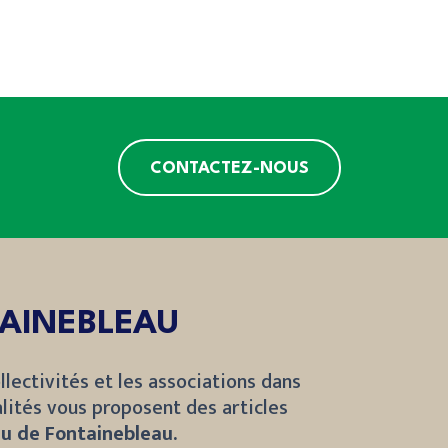
CONTACTEZ-NOUS
TAINEBLEAU
llectivités et les associations dans
lités vous proposent des articles
u de Fontainebleau.