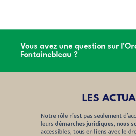
Vous avez une question sur l'O
Fontainebleau ?
LES ACTUA
Notre rôle n’est pas seulement d’acc
leurs
démarches juridiques, nous s
accessibles, tous en liens avec le dro