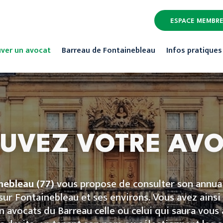
ESPACE MEMBR
ver un avocat
Barreau de Fontainebleau
Infos pratiques
UVEZ VOTRE AV
nebleau
(77)
vous propose de consulter son annuai
ur Fontainebleau et ses environs. Vous avez ainsi 
n avocats du Barreau celle ou celui qui saura vou