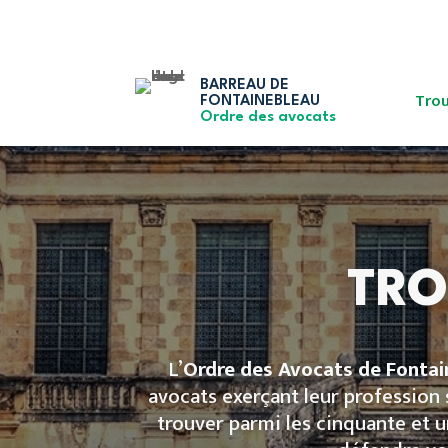
BARREAU DE
Trou
FONTAINEBLEAU
Ordre des avocats
TRO
L’
Ordre des Avocats de Fontai
avocats exerçant leur profession s
trouver parmi les cinquante et u