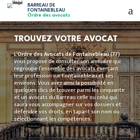
BARREAU DE
a
FONTAINEBLEAU
Ordre des avocats
TROUVEZ VOTRE AVOCAT
L’
Ordre des Avocats de Fontainebleau
(77)
vous propose de consulter son annuaire qui
regroupe l’ensemble des avocats exerçant
leur profession sur Fontainebleau et ses
environs. Vous avez ainsi la possibilité en
quelques clics de trouver parmi les cinquante
et un avocats du Barreau celle ou celui qui
saura vous accompagner sur vos dossiers et
défendre vos droits, en tapant son nom ou
sélectionnant les compétences.