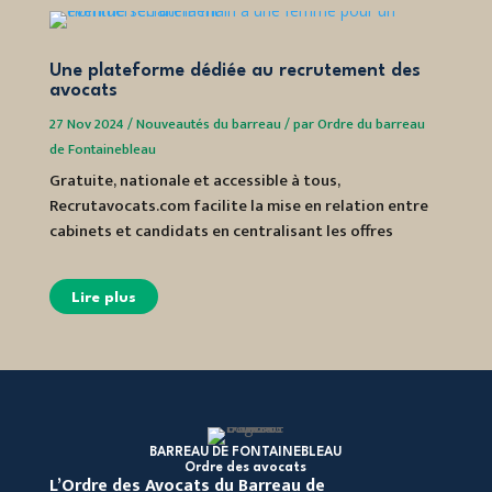
Une plateforme dédiée au recrutement des
Les f
avocats
Fonta
27 Nov 2024
/
Nouveautés du barreau
/
par
Ordre du barreau
21 Nov 
de Fontainebleau
Fontain
Gratuite, nationale et accessible à tous,
Découv
Recrutavocats.com facilite la mise en relation entre
Barrea
cabinets et candidats en centralisant les offres
spécia
d’emploi et les candidatures.
Lir
Lire plus
BARREAU DE FONTAINEBLEAU
Ordre des avocats
L’Ordre des Avocats du Barreau de