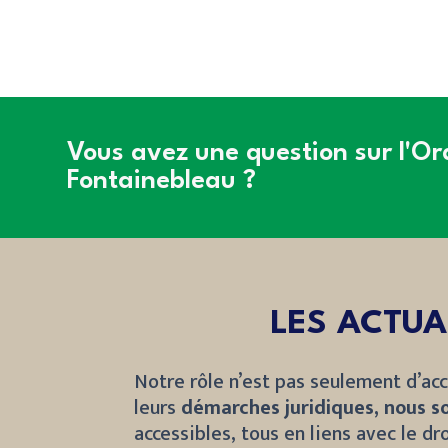
Vous avez une question sur l'O
Fontainebleau ?
LES ACTUA
Notre rôle n’est pas seulement d’acc
leurs
démarches juridiques, nous s
accessibles, tous en liens avec le dro