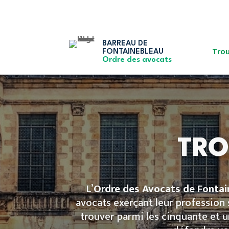
BARREAU DE
Trou
FONTAINEBLEAU
Ordre des avocats
TRO
L’
Ordre des Avocats de Fontai
avocats exerçant leur profession s
trouver parmi les cinquante et u