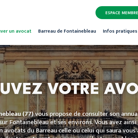
ESPACE MEMBR
ver un avocat
Barreau de Fontainebleau
Infos pratiques
UVEZ VOTRE AV
nebleau
(77)
vous propose de consulter son annuai
ur Fontainebleau et ses environs. Vous avez ainsi 
n avocats du Barreau celle ou celui qui saura vou