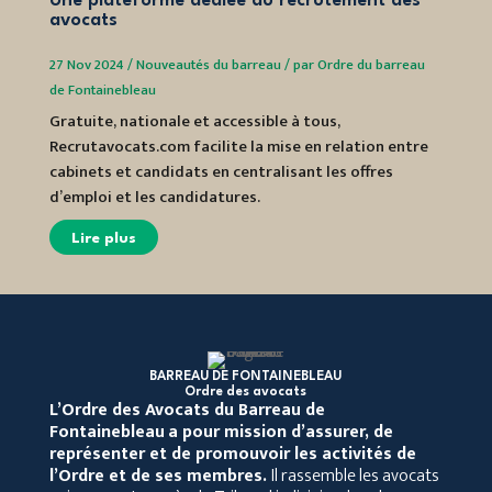
Une plateforme dédiée au recrutement des
avocats
21 Nov 
27 Nov 2024
/
Nouveautés du barreau
/
par
Ordre du barreau
Fontain
de Fontainebleau
Découv
Gratuite, nationale et accessible à tous,
Barrea
Recrutavocats.com facilite la mise en relation entre
spécia
cabinets et candidats en centralisant les offres
d’emploi et les candidatures.
Lir
Lire plus
BARREAU DE FONTAINEBLEAU
Ordre des avocats
L’Ordre des Avocats du Barreau de
Fontainebleau
a pour mission d’assurer, de
représenter et de promouvoir les activités de
l’Ordre et de ses membres.
Il rassemble les avocats