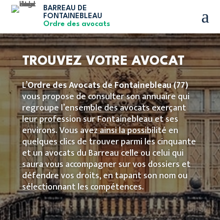
BARREAU DE
a
FONTAINEBLEAU
Ordre des avocats
TROUVEZ VOTRE AVOCAT
L’
Ordre des Avocats de Fontainebleau
(77)
vous propose de consulter son annuaire qui
regroupe l’ensemble des avocats exerçant
leur profession sur Fontainebleau et ses
environs. Vous avez ainsi la possibilité en
quelques clics de trouver parmi les cinquante
et un avocats du Barreau celle ou celui qui
saura vous accompagner sur vos dossiers et
défendre vos droits, en tapant son nom ou
sélectionnant les compétences.