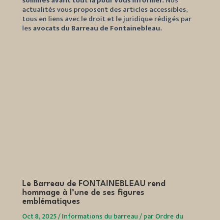
sommes avant tout là pour vous informer.
Nos
actualités vous proposent des articles accessibles,
tous en liens avec le droit et le juridique rédigés par
les
avocats du Barreau de Fontainebleau.
Le Barreau de FONTAINEBLEAU rend
Une p
hommage à l’une de ses figures
avoc
emblématiques
Nov 27
Oct 8, 2025
/
Informations du barreau
/
par
Ordre du
barrea