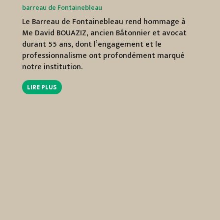
barreau de Fontainebleau
Gratui
Le Barreau de Fontainebleau rend hommage à
Recru
Me David BOUAZIZ, ancien Bâtonnier et avocat
entre
durant 55 ans, dont l’engagement et le
offres
professionnalisme ont profondément marqué
notre institution.
LIRE
LIRE PLUS