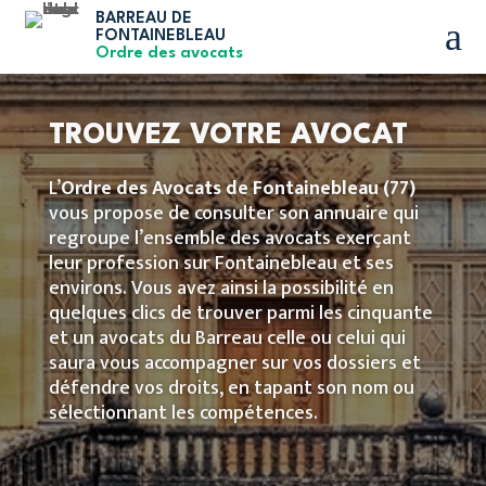
BARREAU DE
a
FONTAINEBLEAU
Ordre des avocats
TROUVEZ VOTRE AVOCAT
L’
Ordre des Avocats de Fontainebleau
(77)
vous propose de consulter son annuaire qui
regroupe l’ensemble des avocats exerçant
leur profession sur Fontainebleau et ses
environs. Vous avez ainsi la possibilité en
quelques clics de trouver parmi les cinquante
et un avocats du Barreau celle ou celui qui
saura vous accompagner sur vos dossiers et
défendre vos droits, en tapant son nom ou
sélectionnant les compétences.