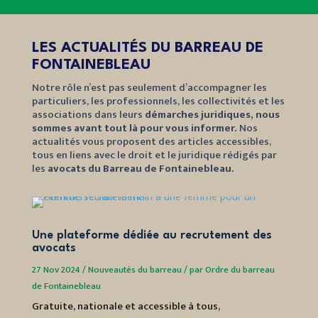
LES ACTUALITÉS DU BARREAU DE
FONTAINEBLEAU
Notre rôle n’est pas seulement d’accompagner les
particuliers, les professionnels, les collectivités et les
associations dans leurs
démarches juridiques, nous
sommes avant tout là pour vous informer.
Nos
actualités vous proposent des articles accessibles,
tous en liens avec le droit et le juridique rédigés par
les
avocats du Barreau de Fontainebleau.
Une plateforme dédiée au recrutement des
Les f
avocats
Fonta
27 Nov 2024
/
Nouveautés du barreau
/
par
Ordre du barreau
21 Nov 
de Fontainebleau
Fontain
Gratuite, nationale et accessible à tous,
Découv