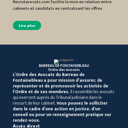
Recrutavocats.com facilite la mise en relation entre
Barrea
cabinets et candidats en centralisant les offres
spécia
d’emploi et les candidatures.
Lir
Lire plus
BARREAU DE FONTAINEBLEAU
Ordre des avocats
L’Ordre des Avocats du Barreau de
Fontainebleau
a pour mission d’assurer, de
représenter et de promouvoir les activités de
l’Ordre et de ses membres.
Il rassemble les avocats
qui exercent auprès du Tribunal judiciaire dans le
ressort de leur cabinet.
Vous pouvez le solliciter
dans le cadre d’une action en justice, d’un
conseil ou pour un renseignement pratique sur
rendez-vous.
Accès direct